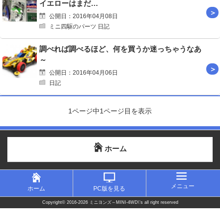
イエローはまだ…
公開日：2016年04月08日
ミニ四駆のパーツ 日記
調べれば調べるほど、何を買うか迷っちゃうなあ
～
公開日：2016年04月06日
日記
1ページ中1ページ目を表示
ホーム
メニュー
ホーム
PC版を見る
Copyright©
2016-2026 ミニヨンズ～MINI-4WD\'s
all right reserved