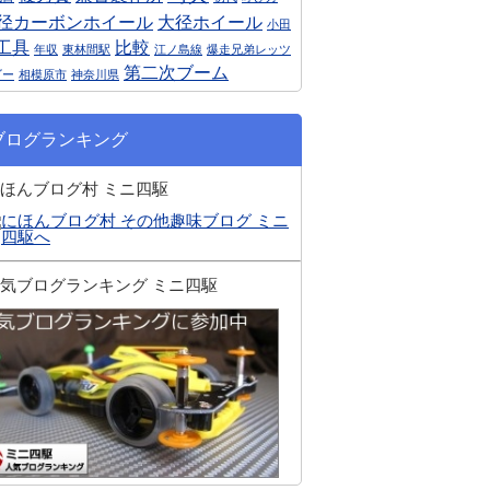
径カーボンホイール
大径ホイール
小田
工具
比較
年収
東林間駅
江ノ島線
爆走兄弟レッツ
第二次ブーム
ゴー
相模原市
神奈川県
ブログランキング
ほんブログ村 ミニ四駆
気ブログランキング ミニ四駆