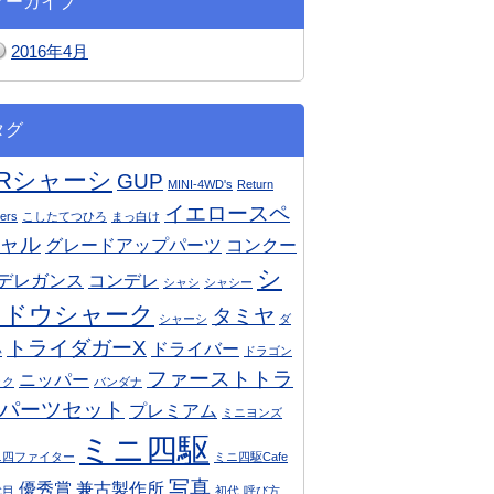
アーカイブ
2016年4月
タグ
ARシャーシ
GUP
MINI-4WD's
Return
イエロースペ
ers
こしたてつひろ
まっ白け
ャル
グレードアップパーツ
コンクー
シ
デレガンス
コンデレ
シャシ
シャシー
ャドウシャーク
タミヤ
シャーシ
ダ
トライダガーX
ドライバー
い
ドラゴン
ファーストトラ
ニッパー
ック
バンダナ
パーツセット
プレミアム
ミニヨンズ
ミニ四駆
ニ四ファイター
ミニ四駆Cafe
写真
優秀賞
兼古製作所
代目
初代
呼び方