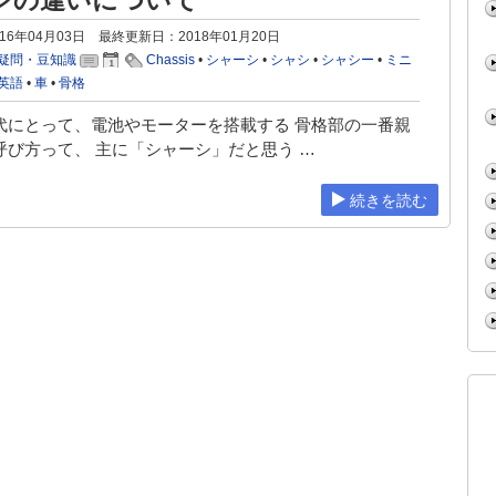
シの違いについて
16年04月03日 最終更新日：2018年01月20日
疑問・豆知識
Chassis
•
シャーシ
•
シャシ
•
シャシー
•
ミニ
英語
•
車
•
骨格
代にとって、電池やモーターを搭載する 骨格部の一番親
呼び方って、 主に「シャーシ」だと思う …
続きを読む