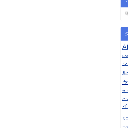
Rco
シ
ル
サ
バ
イ
ミ
二