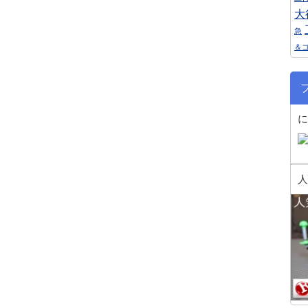
大
急
＆
に
人