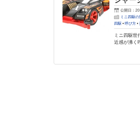
シャー
公開日：20
ミニ四駆の
四駆
•
呼び方
•
ミニ四駆世
近感が沸く