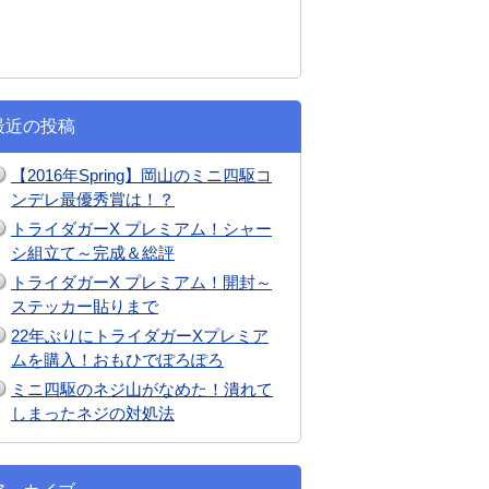
最近の投稿
【2016年Spring】岡山のミニ四駆コ
ンデレ最優秀賞は！？
トライダガーX プレミアム！シャー
シ組立て～完成＆総評
トライダガーX プレミアム！開封～
ステッカー貼りまで
22年ぶりにトライダガーXプレミア
ムを購入！おもひでぽろぽろ
ミニ四駆のネジ山がなめた！潰れて
しまったネジの対処法