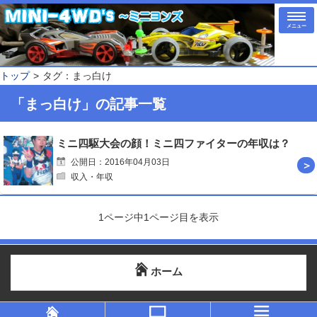
メニュー
トップ
タグ：まっ白け
「まっ白け」の記事一覧
ミニ四駆大会の顔！ミニ四ファイターの年収は？
公開日：2016年04月03日
収入・年収
1ページ中1ページ目を表示
ホーム